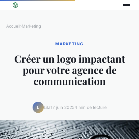
Accueil
›
Marketing
MARKETING
Créer un logo impactant
pour votre agence de
communication
Lila
17 juin 2025
4 min de lecture
L